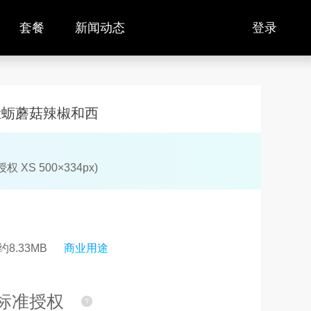
套餐
新闻动态
登录
牡蛎蘑菇辣椒和西
权 XS 500×334px)
8.33MB
商业用途
标准授权