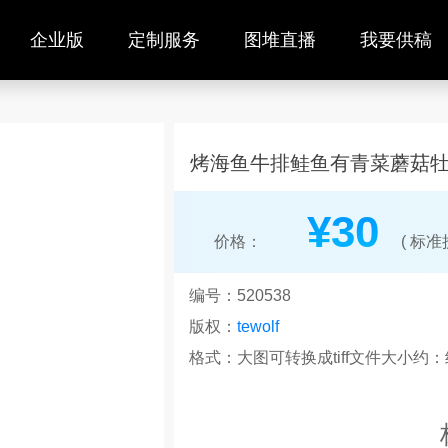
企业版
定制服务
图堆直播
我要供稿
烤海鱼牛排鲑鱼有青菜蘑菇
¥30
价格：
( 标准授
编号：520538
版权：
tewolf
格式：大图可转换成tiff文件大小约：约