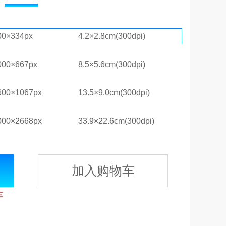
00×334px
4.2×2.8cm(300dpi)
000×667px
8.5×5.6cm(300dpi)
600×1067px
13.5×9.0cm(300dpi)
000×2668px
33.9×22.6cm(300dpi)
加入购物车
车